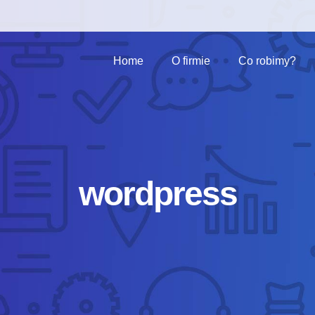
Home
O firmie
Co robimy?
wordpress