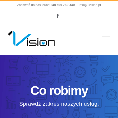
Przejdź
Zadzwoń do nas teraz!
+48 605 780 340
|
info@1vision.pl
do
Facebook
zawartości
Co robimy
Sprawdź zakres naszych usług.