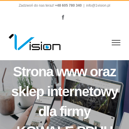
Przejdź
Zadzwoń do nas teraz!
+48 605 780 340
|
info@1vision.pl
do
Facebook
zawartości
Strona www oraz
sklep internetowy
dla firmy