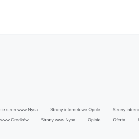
nie stron www Nysa
Strony internetowe Opole
Strony inter
y www Grodków
Strony www Nysa
Opinie
Oferta