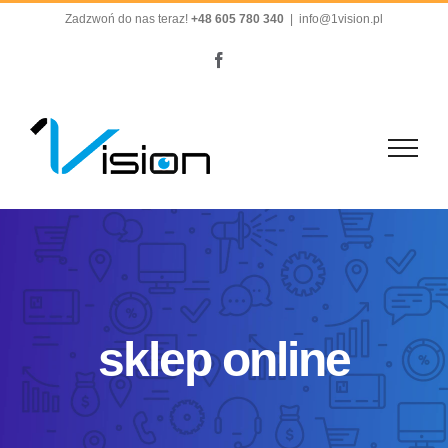
Przejdź
Zadzwoń do nas teraz!
+48 605 780 340
|
info@1vision.pl
do
Facebook
zawartości
sklep online