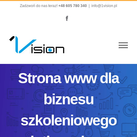
Przejdź
Zadzwoń do nas teraz!
+48 605 780 340
|
info@1vision.pl
do
Facebook
zawartości
Strona www dla
biznesu
szkoleniowego