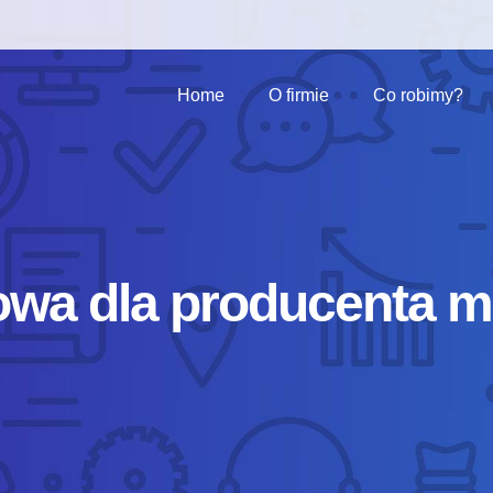
Home
O firmie
Co robimy?
towa dla producenta m