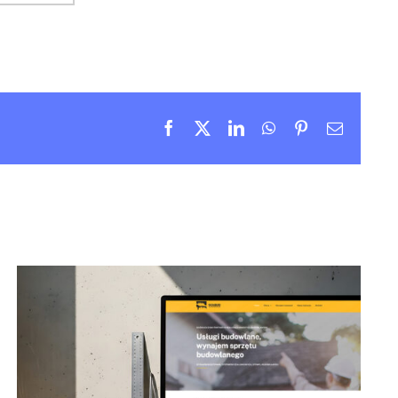
Facebook
X
LinkedIn
WhatsApp
Pinterest
Email