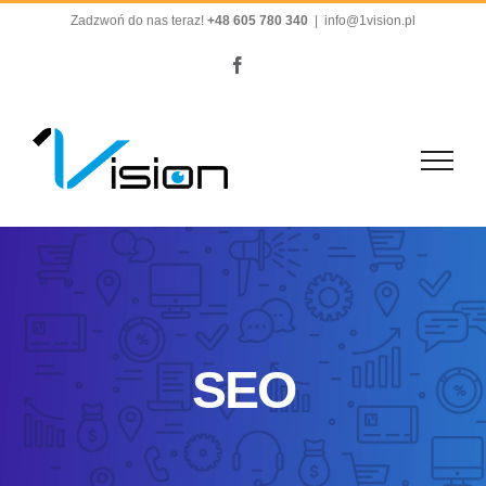
Przejdź
Zadzwoń do nas teraz!
+48 605 780 340
|
info@1vision.pl
do
Facebook
zawartości
SEO