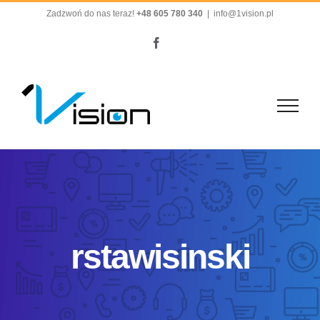
Przejdź
Zadzwoń do nas teraz!
+48 605 780 340
|
info@1vision.pl
do
Facebook
zawartości
rstawisinski