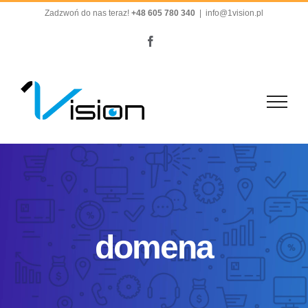
Przejdź
Zadzwoń do nas teraz!
+48 605 780 340
|
info@1vision.pl
do
Facebook
zawartości
domena