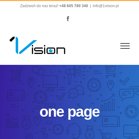
Przejdź
Zadzwoń do nas teraz!
+48 605 780 340
|
info@1vision.pl
do
Facebook
zawartości
one page